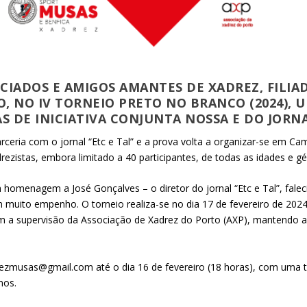
CIADOS E AMIGOS AMANTES DE XADREZ, FILIA
RO, NO IV TORNEIO PRETO NO BRANCO (2024),
 DE INICIATIVA CONJUNTA NOSSA E DO JORNAL
rceria com o jornal “Etc e Tal” e a prova volta a organizar-se em Ca
adrezistas, embora limitado a 40 participantes, de todas as idades e
homenagem a José Gonçalves – o diretor do jornal “Etc e Tal”, fale
 muito empenho. O torneio realiza-se no dia 17 de fevereiro de 2024,
om a supervisão da Associação de Xadrez do Porto (AXP), mantendo as
drezmusas@gmail.com até o dia 16 de fevereiro (18 horas), com uma ta
nos.