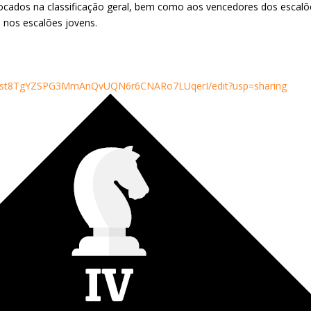
locados na classificação geral, bem como aos vencedores dos escalõe
 nos escalões jovens.
Q-cst8TgYZSPG3MmAnQvUQN6r6CNARo7LUqerI/edit?usp=sharing