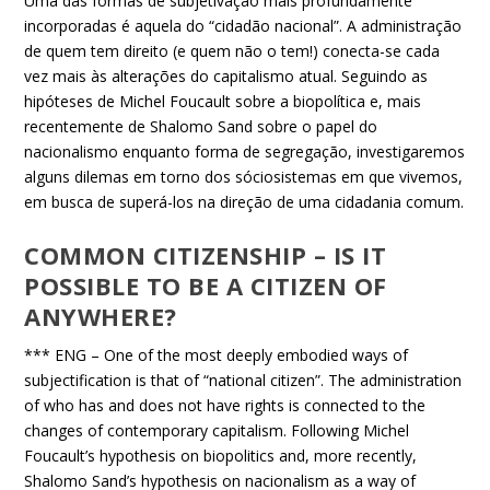
Uma das formas de subjetivação mais profundamente
incorporadas é aquela do “cidadão nacional”. A administração
de quem tem direito (e quem não o tem!) conecta-se cada
vez mais às alterações do capitalismo atual. Seguindo as
hipóteses de Michel Foucault sobre a biopolítica e, mais
recentemente de Shalomo Sand sobre o papel do
nacionalismo enquanto forma de segregação, investigaremos
alguns dilemas em torno dos sóciosistemas em que vivemos,
em busca de superá-los na direção de uma cidadania comum.
COMMON CITIZENSHIP – IS IT
POSSIBLE TO BE A CITIZEN OF
ANYWHERE?
*** ENG – One of the most deeply embodied ways of
subjectification is that of “national citizen”. The administration
of who has and does not have rights is connected to the
changes of contemporary capitalism. Following Michel
Foucault’s hypothesis on biopolitics and, more recently,
Shalomo Sand’s hypothesis on nacionalism as a way of