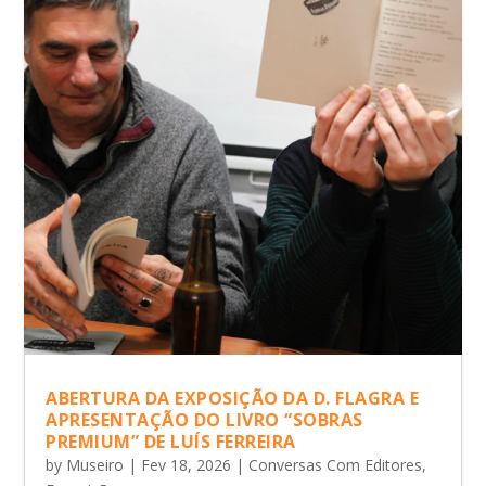
ABERTURA DA EXPOSIÇÃO DA D. FLAGRA E
APRESENTAÇÃO DO LIVRO “SOBRAS
PREMIUM” DE LUÍS FERREIRA
by
Museiro
|
Fev 18, 2026
|
Conversas Com Editores
,