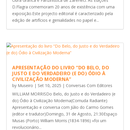
Obra Gráfica e Fanzinística de Zarel·leci. As Edições
D.Flagra comemoram 20 anos de existência com uma
exposição.Este projecto editorial é caracterizado pela
edição de artifícios e genialidades no papel e...
APRESENTAÇÃO DO LIVRO “DO BELO, DO
JUSTO E DO VERDADEIRO (E DO) ÓDIO À
CIVILIZAÇÃO MODERNA”
by
Museiro
|
Set 10, 2025
|
Conversas Com Editores
WILLIAM MORRISDo Belo, do Justo e do Verdadeiro (e
do) Ódio à Civilização Moderna(Cornuda Radiante)
Apresentação e conversa com Júlio do Carmo Gomes
(editor e tradutor)Domingo, 31 de Agosto, 21:30Espaço
Musas (Porto) William Morris (1834-1896) «foi um
revolucionário...