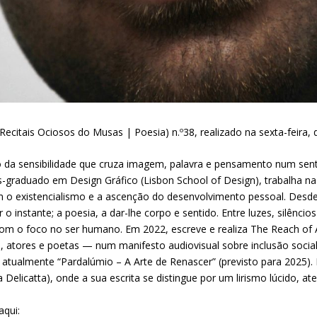
citais Ociosos do Musas | Poesia) n.º38, realizado na sexta-feira, 
 da sensibilidade que cruza imagem, palavra e pensamento num sentid
-graduado em Design Gráfico (Lisbon School of Design), trabalha na 
m o existencialismo e a ascenção do desenvolvimento pessoal. Desde
r o instante; a poesia, a dar-lhe corpo e sentido. Entre luzes, silên
 com o foco no ser humano. Em 2022, escreve e realiza The Reach of
, atores e poetas — num manifesto audiovisual sobre inclusão socia
a atualmente “Pardalúmio – A Arte de Renascer” (previsto para 2025).
 Delicatta), onde a sua escrita se distingue por um lirismo lúcido, a
aqui: