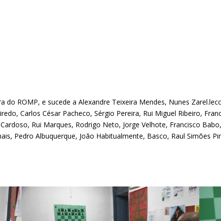
ra do ROMP, e sucede a Alexandre Teixeira Mendes, Nunes Zarel.lecci
edo, Carlos César Pacheco, Sérgio Pereira, Rui Miguel Ribeiro, Franc
ipe Cardoso, Rui Marques, Rodrigo Neto, Jorge Velhote, Francisco Bab
lhais, Pedro Albuquerque, João Habitualmente, Basco, Raul Simões P